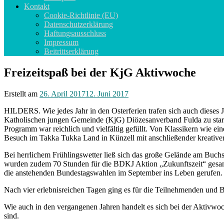
Kontakt
Cookie-Richtlinie (EU)
Datenschutzerklärung
Haftungsausschluss
Impressum
Beitrittserklärung
Freizeitspaß bei der KjG Aktivwoche
Erstellt am
26. April 2017
12. Juni 2017
HILDERS. Wie jedes Jahr in den Osterferien trafen sich auch dieses
Katholischen jungen Gemeinde (KjG) Diözesanverband Fulda zu start
Programm war reichlich und vielfältig gefüllt. Von Klassikern wie e
Besuch im Takka Tukka Land in Künzell mit anschließender kreativer 
Bei herrlichem Frühlingswetter ließ sich das große Gelände am Buchs
wurden zudem 70 Stunden für die BDKJ Aktion „Zukunftszeit“ gesamm
die anstehenden Bundestagswahlen im September ins Leben gerufen.
Nach vier erlebnisreichen Tagen ging es für die Teilnehmenden und 
Wie auch in den vergangenen Jahren handelt es sich bei der Aktivwo
sind.