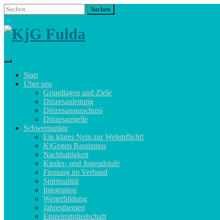
Skip
Suchen
to
nach:
content
Start
Über uns
Grundlagen und Ziele
Diözesanleitung
Diözesanausschuss
Diözesanstelle
Schwerpunkte
Ein klares Nein zur Wehrpflicht!
KjGegen Rassismus
Nachhaltigkeit
Kinder- und Jugendstufe
Firmung im Verband
Spiritualität
Integration
Weiterbildung
Jahresthemen
Einzelmitgliedschaft