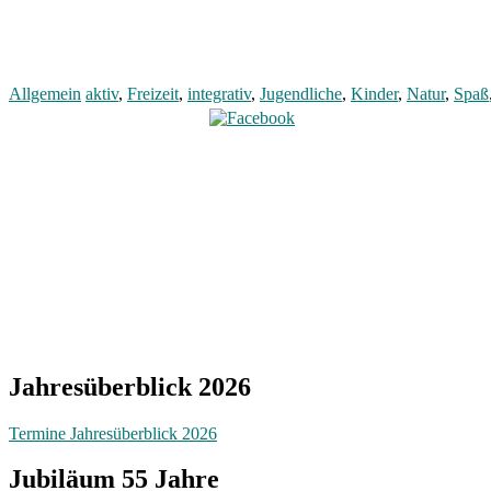
Allgemein
aktiv
,
Freizeit
,
integrativ
,
Jugendliche
,
Kinder
,
Natur
,
Spaß
Jahresüberblick 2026
Termine Jahresüberblick 2026
Jubiläum 55 Jahre