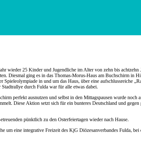
 Jahr wieder 25 Kinder und Jugendliche im Alter von zehn bis achtze
en. Diesmal ging es in das Thomas-Morus-Haus am Buchschirm in Hild
iner Spieleolympiade in und um das Haus, über eine aufschlussreiche „
Stadtrallye durch Fulda war für alle etwas dabei.
chirm perfekt ausnutzen und selbst in den Mittagspausen wurde noch au
elt. Diese Aktion setzt sich für ein bunteres Deutschland und gegen
Betreuenden pünktlich zu den Osterfeiertagen wieder nach Hause.
che um eine integrative Freizeit des KjG Diözesanverbandes Fulda, b