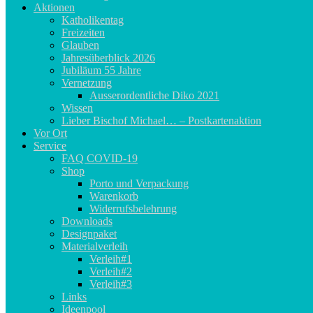
Aktionen
Katholikentag
Freizeiten
Glauben
Jahresüberblick 2026
Jubiläum 55 Jahre
Vernetzung
Ausserordentliche Diko 2021
Wissen
Lieber Bischof Michael… – Postkartenaktion
Vor Ort
Service
FAQ COVID-19
Shop
Porto und Verpackung
Warenkorb
Widerrufsbelehrung
Downloads
Designpaket
Materialverleih
Verleih#1
Verleih#2
Verleih#3
Links
Ideenpool