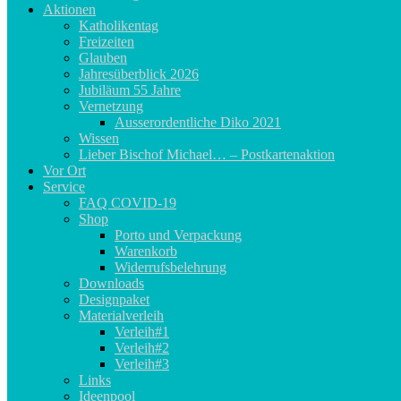
Aktionen
Katholikentag
Freizeiten
Glauben
Jahresüberblick 2026
Jubiläum 55 Jahre
Vernetzung
Ausserordentliche Diko 2021
Wissen
Lieber Bischof Michael… – Postkartenaktion
Vor Ort
Service
FAQ COVID-19
Shop
Porto und Verpackung
Warenkorb
Widerrufsbelehrung
Downloads
Designpaket
Materialverleih
Verleih#1
Verleih#2
Verleih#3
Links
Ideenpool