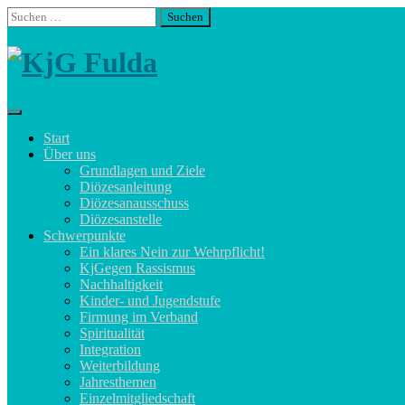
Skip
Suchen
to
nach:
content
Start
Über uns
Grundlagen und Ziele
Diözesanleitung
Diözesanausschuss
Diözesanstelle
Schwerpunkte
Ein klares Nein zur Wehrpflicht!
KjGegen Rassismus
Nachhaltigkeit
Kinder- und Jugendstufe
Firmung im Verband
Spiritualität
Integration
Weiterbildung
Jahresthemen
Einzelmitgliedschaft