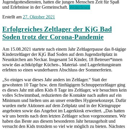
Jugendgottesdiensten, hatten die jungen Menschen Zeit für Spaß
„Die
und Erlebnisse in der Gemeinschaft.
Weiterlesen
heilige
Erstellt am
27. Oktober 2021
Firmung
mit
der
Erfolgreiches Zeltlager der KjG Bad
KjG
Soden trotz der Corona-Pandemie
in
der
Rhön“
Am 15.08.2021 startete nach einem Jahr Zeltlagerpause das 8-tägige
Kinderzeltlager der KjG Bad Soden auf dem Jugendzeltplatz in
Neunkirchen am Neckar. Insgesamt 54 Kinder, 18 Betreuer*innen
sowie das achtköpfige Küchen-, Material- und Lagerleitungsteam
erlebten so einen wunderbaren Abschluss der Sommerferien.
„So einiges war dieses Jahr anders im Zeltlager.“ Statt der
gewohnten 10 Tage bzw. dem fünftägigem Schnupperzeltlager ging
es dieses Jahr mit allen Kids 8 Tage ins Zeltlager, wir besuchten kein
volles Schwimmbad, reduzierten die Kontakte nach außen auf ein
Minimum und hielten uns an unser erstelltes Hygienekonzept. Dafür
wurden mehr Aktionen auf dem Zeltplatz und in der Kleingruppe
angeboten sowie das Angebot im Lagerkiosk erweitert. „Das hatten
wir uns bereits nach dem letzten Zeltlager schon vorgenommen. Wir
haben das Beste aus diesem besonderen Jahr herausgeholt und
versucht den Kids trotzdem so viel wie möglich zu bieten. Nächstes