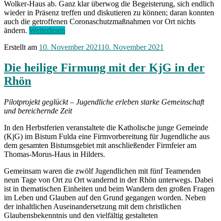
Wolker-Haus ab. Ganz klar überwog die Begeisterung, sich endlich
wieder in Präsenz treffen und diskutieren zu können; daran konnten
auch die getroffenen Coronaschutzmaßnahmen vor Ort nichts
„Lange
ändern.
Weiterlesen
haben
Erstellt am
10. November 2021
10. November 2021
wir
darauf
gewartet
Die heilige Firmung mit der KjG in der
–
Rhön
KjG
Diözesankonferenz
2021“
Pilotprojekt geglückt – Jugendliche erleben starke Gemeinschaft
und bereichernde Zeit
In den Herbstferien veranstaltete die Katholische junge Gemeinde
(KjG) im Bistum Fulda eine Firmvorbereitung für Jugendliche aus
dem gesamten Bistumsgebiet mit anschließender Firmfeier am
Thomas-Morus-Haus in Hilders.
Gemeinsam waren die zwölf Jugendlichen mit fünf Teamenden
neun Tage von Ort zu Ort wandernd in der Rhön unterwegs. Dabei
ist in thematischen Einheiten und beim Wandern den großen Fragen
im Leben und Glauben auf den Grund gegangen worden. Neben
der inhaltlichen Auseinandersetzung mit dem christlichen
Glaubensbekenntnis und den vielfältig gestalteten