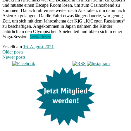
und musste einen Escape Room lösen, um zum Casinoabend zu
kommen. Danach fuhren sie weiter nach Australien, um dann nach
Asien zu gelangen. Da die Fahrt etwas länger dauerte, war genug
Zeit, um sich mit dem Jahresthema der KjG „KjGegen Rassismus“
zu beschäftigen. Angekommen in Japan nahmen die Kinder
natürlich an den Olympischen Spielen teil und übten sich in einer
„In
Yoga-Session.
Weiterlesen
8
Erstellt am
16. August 2021
Tagen
Posts
Older posts
um
Newer posts
die
navigation
Welt“