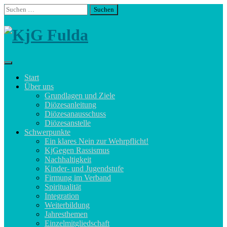
Skip
Suchen
to
nach:
content
Start
Über uns
Grundlagen und Ziele
Diözesanleitung
Diözesanausschuss
Diözesanstelle
Schwerpunkte
Ein klares Nein zur Wehrpflicht!
KjGegen Rassismus
Nachhaltigkeit
Kinder- und Jugendstufe
Firmung im Verband
Spiritualität
Integration
Weiterbildung
Jahresthemen
Einzelmitgliedschaft