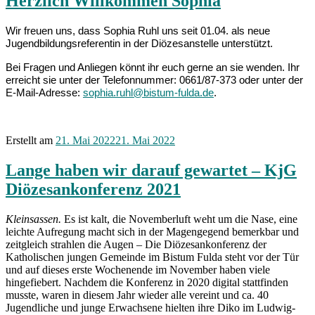
Herzlich Willkommen Sophia
Wir freuen uns, dass Sophia Ruhl uns seit 01.04. als neue
Jugendbildungsreferentin in der Diözesanstelle unterstützt.
Bei
Fragen und Anliegen könnt ihr euch gerne an sie wenden. Ihr
erreicht sie unter der Telefonnummer: 0661/87-373 oder unter der
E-Mail-Adresse:
sophia.ruhl@bistum-fulda.de
.
Erstellt am
21. Mai 2022
21. Mai 2022
Lange haben wir darauf gewartet – KjG
Diözesankonferenz 2021
Kleinsassen.
Es ist kalt, die Novemberluft weht um die Nase, eine
leichte Aufregung macht sich in der Magengegend bemerkbar und
zeitgleich strahlen die Augen – Die Diözesankonferenz der
Katholischen jungen Gemeinde im Bistum Fulda steht vor der Tür
und auf dieses erste Wochenende im November haben viele
hingefiebert. Nachdem die Konferenz in 2020 digital stattfinden
musste, waren in diesem Jahr wieder alle vereint und ca. 40
Jugendliche und junge Erwachsene hielten ihre Diko im Ludwig-