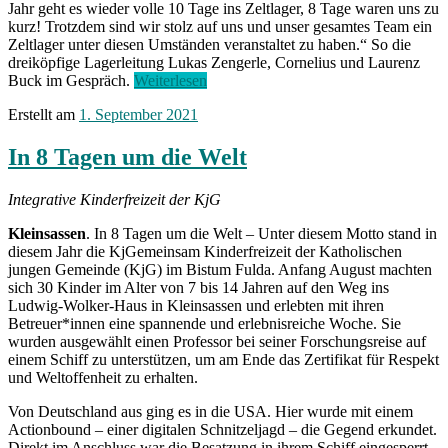
Jahr geht es wieder volle 10 Tage ins Zeltlager, 8 Tage waren uns zu
kurz! Trotzdem sind wir stolz auf uns und unser gesamtes Team ein
Zeltlager unter diesen Umständen veranstaltet zu haben.“ So die
dreiköpfige Lagerleitung Lukas Zengerle, Cornelius und Laurenz
„Erfolgreiches
Buck im Gespräch.
Weiterlesen
Zeltlager
Erstellt am
1. September 2021
der
KjG
Bad
In 8 Tagen um die Welt
Soden
trotz
Integrative Kinderfreizeit der KjG
der
Corona-
Kleinsassen
. In 8 Tagen um die Welt – Unter diesem Motto stand in
Pandemie“
diesem Jahr die KjGemeinsam Kinderfreizeit der Katholischen
jungen Gemeinde (KjG) im Bistum Fulda. Anfang August machten
sich 30 Kinder im Alter von 7 bis 14 Jahren auf den Weg ins
Ludwig-Wolker-Haus in Kleinsassen und erlebten mit ihren
Betreuer*innen eine spannende und erlebnisreiche Woche. Sie
wurden ausgewählt einen Professor bei seiner Forschungsreise auf
einem Schiff zu unterstützen, um am Ende das Zertifikat für Respekt
und Weltoffenheit zu erhalten.
Von Deutschland aus ging es in die USA. Hier wurde mit einem
Actionbound – einer digitalen Schnitzeljagd – die Gegend erkundet.
Direkt im Anschluss war die Besatzung in ihrem Schiff eingesperrt