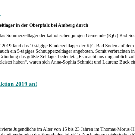
l
ltlager in der Oberpfalz bei Amberg durch
das Sommerzeltlager der katholischen jungen Gemeinde (KjG) Bad So
7.2019 fand das 10-tägige Kinderzeltlager der KjG Bad Soden auf dem 
auch ein 5-tägiges Schnupperzeltlager angeboten. Somit verbrachten 
ründung das größte Zeltlager bedeutet. „Es macht uns unglaublich zuf
istet haben“, waren sich Anna-Sophia Schmidt und Laurenz Buck einig,
Aktion 2019 an!
tivierte Jugendliche im Alter von 15 bis 23 Jahren im Thomas-Morus-
damit verbunden der Erwerb der JuLeiCa. Nach einem spielerischen 