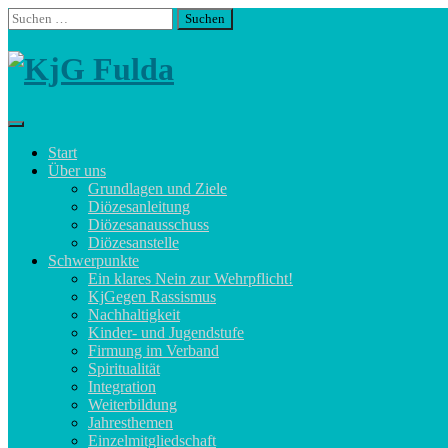
Skip
Suchen
to
nach:
content
Start
Über uns
Grundlagen und Ziele
Diözesanleitung
Diözesanausschuss
Diözesanstelle
Schwerpunkte
Ein klares Nein zur Wehrpflicht!
KjGegen Rassismus
Nachhaltigkeit
Kinder- und Jugendstufe
Firmung im Verband
Spiritualität
Integration
Weiterbildung
Jahresthemen
Einzelmitgliedschaft