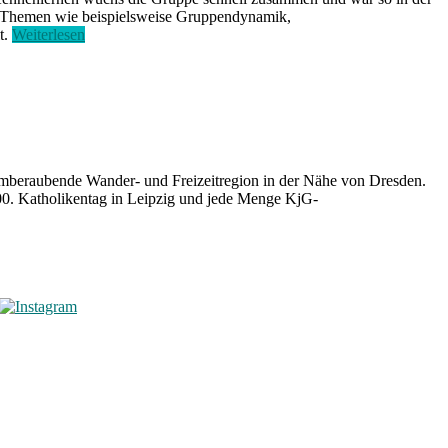
e Themen wie beispielsweise Gruppendynamik,
„Ehrenamt
t.
Weiterlesen
langweilig?
Von
wegen!“
temberaubende Wander- und Freizeitregion in der Nähe von Dresden.
100. Katholikentag in Leipzig und jede Menge KjG-