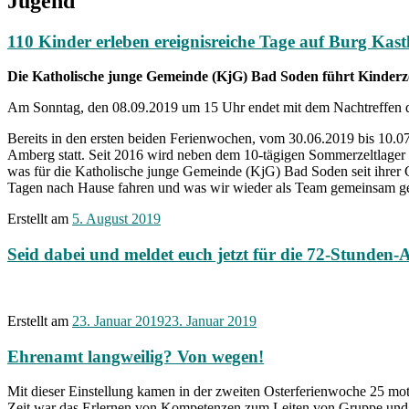
Jugend
110 Kinder erleben ereignisreiche Tage auf Burg Kast
Die Katholische junge Gemeinde (KjG) Bad Soden führt Kinderze
Am Sonntag, den 08.09.2019 um 15 Uhr endet mit dem Nachtreffen 
Bereits in den ersten beiden Ferienwochen, vom 30.06.2019 bis 10.0
Amberg statt. Seit 2016 wird neben dem 10-tägigen Sommerzeltlager 
was für die Katholische junge Gemeinde (KjG) Bad Soden seit ihrer G
Tagen nach Hause fahren und was wir wieder als Team gemeinsam gele
Erstellt am
5. August 2019
Seid dabei und meldet euch jetzt für die 72-Stunden-
Erstellt am
23. Januar 2019
23. Januar 2019
Ehrenamt langweilig? Von wegen!
Mit dieser Einstellung kamen in der zweiten Osterferienwoche 25 mo
Zeit war das Erlernen von Kompetenzen zum Leiten von Gruppe und 