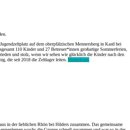
den.
Jugendzeltplatz auf dem oberpfälzischen Mennersberg in Kastl bei
insgesamt 110 Kinder und 27 Betreuer*innen großartige Sommerferien,
rieden und stolz, wenn wir sehen wie glücklich die Kinder nach den
„110
 die seit 2018 die Zeltlager leiten.
Weiterlesen
Kinder
erleben
ereignisreiche
Tage
auf
Burg
Kastl“
Haus in der lieblichen Rhön bei Hilders zusammen. Das gemeinsame
Kennenlernen wuchs die Gruppe schnell zusammen und war so in der