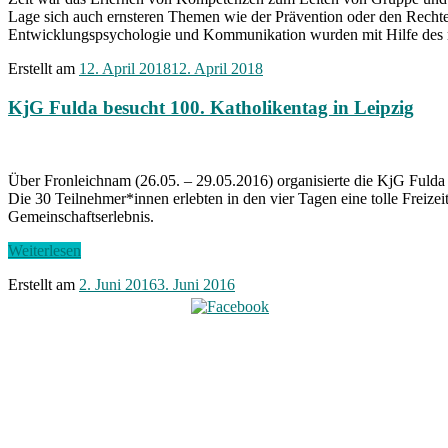
Lage sich auch ernsteren Themen wie der Prävention oder den Rech
Entwicklungspsychologie und Kommunikation wurden mit Hilfe des mot
Erstellt am
12. April 2018
12. April 2018
KjG Fulda besucht 100. Katholikentag in Leipzig
Über Fronleichnam (26.05. – 29.05.2016) organisierte die KjG Fulda
Die 30 Teilnehmer*innen erlebten in den vier Tagen eine tolle Freiz
Gemeinschaftserlebnis.
„KjG
Weiterlesen
Fulda
Erstellt am
2. Juni 2016
3. Juni 2016
besucht
100.
Katholikentag
in
Leipzig“